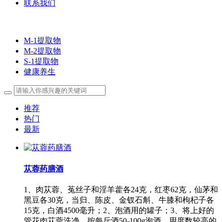
联系我们
M-1提取物
M-2提取物
S-1提取物
健康养生
推荐
热门
最新
苁蓉药膳酒
1、肉苁蓉、菟丝子和淫羊藿各24克，红枣62克，仙茅和
黑豆各30克，当归、陈皮、金钗石斛、牛膝和枸杞子各
15克，白酒4500毫升；2、泡酒用的罐子；3、将上好的
管花肉苁蓉洗净，按每斤酒50-100g泡酒，用度数较高的