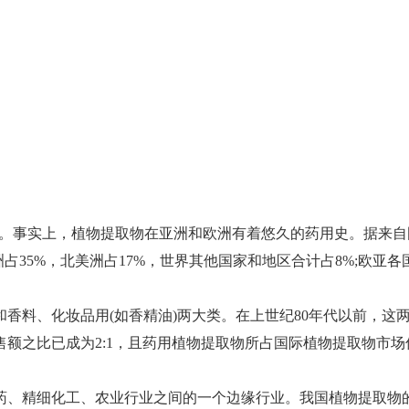
。事实上，植物提取物在亚洲和欧洲有着悠久的药用史。据来自
占35%，北美洲占17%，世界其他国家和地区合计占8%;欧亚
料、化妆品用(如香精油)两大类。在上世纪80年代以前，这两
额之比已成为2:1，且药用植物提取物所占国际植物提取物市
、精细化工、农业行业之间的一个边缘行业。我国植物提取物的