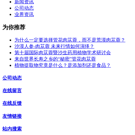
新闻资讯
公司动态
业界资讯
为你推荐
为什么一定要选择管花肉苁蓉，而不是荒漠肉苁蓉？
沙漠人参-肉苁蓉 未来行情如何演绎？
第十届国际肉苁蓉暨沙生药用植物学术研讨会
来自世界长寿之乡的“秘密”管花肉苁蓉
植物提取物究竟是什么？是添加剂还是食品？
公司动态
在线留言
在线反馈
友情链接
站内搜索