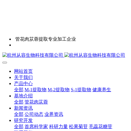
管花肉苁蓉提取专业加工企业
网站首页
关于我们
产品中心
全部
M-1提取物
M-2提取物
S-1提取物
健康养生
基地介绍
全部
管花肉苁蓉
新闻资讯
全部
公司动态
业界资讯
研究开发
全部
首席科学家
科研力量
松果菊苷
毛蕊花糖苷