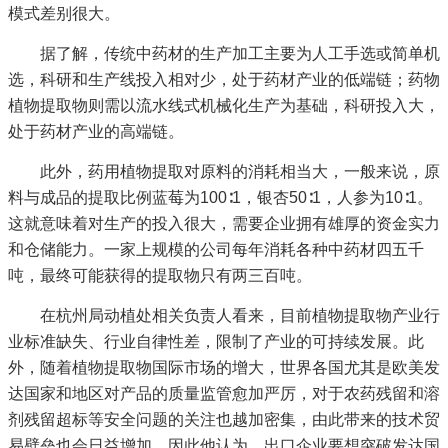
模式差别很大。
据了解，传统中药材的生产加工主要为人工手选或简单机
选，科研和生产线投入相对少，处于药材产业的低端链；药物
植物提取物则需以流水线式机械化生产为基础，科研投入大，
处于药材产业的高端链。
此外，药用植物提取对原料的消耗相当大，一般来说，原
料与成品的提取比例蓝莓为100∶1，银杏50∶1，人参为10∶1。
这就意味着对生产的投入很大，需要企业拥有雄厚的资金实力
和仓储能力。一家上规模的公司每年消耗各种中药材四五千
吨，最终可能获得的提取物只有两三百吨。
在杭州局动植处相关负责人看来，目前植物提取物产业行
业标准缺失、行业自律性差，限制了产业的可持续发展。此
外，随着植物提取物国际市场的增大，世界各国尤其是欧美发
达国家和地区对产品的质量监管愈加严厉，对于农药残留和溶
剂残留超标等安全问题的关注也越加密集，由此带来的技术贸
易壁垒也会日益增加。因此他认为，出口企业要想突破发达国