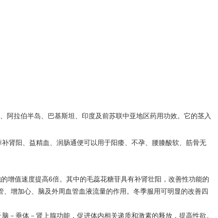
、阿拉伯半岛、巴基斯坦、印度及前苏联中亚地区药用功效。它的茎入
蓉补肾阳、益精血、润肠通便可以用于阳痿、不孕、腰膝酸软、筋骨无
的增值速度提高6倍。其中的毛蕊花糖苷具有补肾壮阳，改善性功能的
管、增加心、脑及外周血管血液流量的作用。冬季服用可明显的改善四
丘脑－垂体－肾上腺功能，促进体内相关递质和激素的释放，提高性欲。