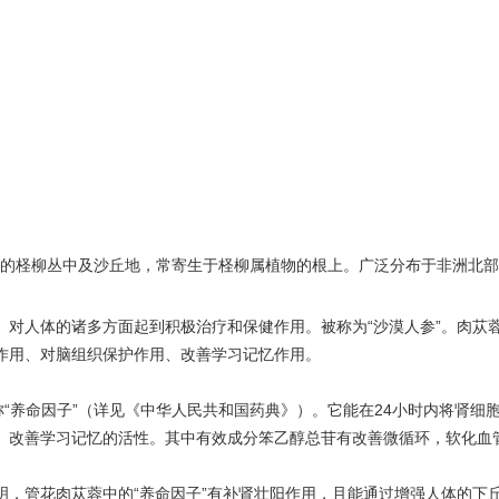
的柽柳丛中及沙丘地，常寄生于柽柳属植物的根上。广泛分布于非洲北部
。对人体的诸多方面起到积极治疗和保健作用。被称为“沙漠人参”。肉苁
作用、对脑组织保护作用、改善学习记忆作用。
养命因子”（详见《中华人民共和国药典》）。它能在24小时内将肾细胞
、改善学习记忆的活性。其中有效成分笨乙醇总苷有改善微循环，软化血
明，
管花肉苁蓉
中的“养命因子”有补肾壮阳作用，且能通过增强人体的下