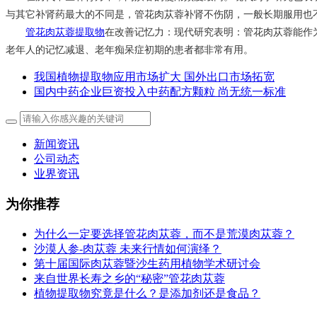
与其它补肾药最大的不同是，管花肉苁蓉补肾不伤阴，一般长期服用也
管花肉苁蓉提取物
在改善记忆力：现代研究表明：管花肉苁蓉能作
老年人的记忆减退、老年痴呆症初期的患者都非常有用。
我国植物提取物应用市场扩大 国外出口市场拓宽
国内中药企业巨资投入中药配方颗粒 尚无统一标准
新闻资讯
公司动态
业界资讯
为你推荐
为什么一定要选择管花肉苁蓉，而不是荒漠肉苁蓉？
沙漠人参-肉苁蓉 未来行情如何演绎？
第十届国际肉苁蓉暨沙生药用植物学术研讨会
来自世界长寿之乡的“秘密”管花肉苁蓉
植物提取物究竟是什么？是添加剂还是食品？