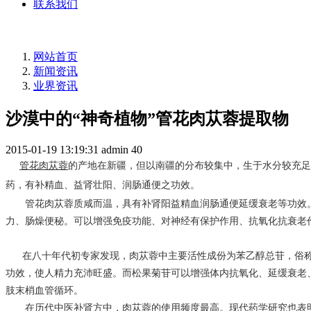
联系我们
网站首页
新闻资讯
业界资讯
沙漠中的“神奇植物”管花肉苁蓉提取物
2015-01-19 13:19:31
admin
40
管花肉苁蓉
的产地在新疆，但以南疆的分布较集中，生于水分较充足
药，有补精血、益肾壮阳、润肠通便之功效。
管花肉苁蓉质咸而温，具有补肾阳益精血润肠通便延缓衰老等功效
力、肠燥便秘。可以增强免疫功能、对神经有保护作用、抗氧化抗衰老
在八十年代初专家发现，肉苁蓉中主要活性成份为苯乙醇总苷，俗称“
功效，使人精力充沛旺盛。而松果菊苷可以增强体内抗氧化、延缓衰老
肢末梢血管循环。
在历代中医补肾方中，肉苁蓉的使用频度最高。现代药学研究也表